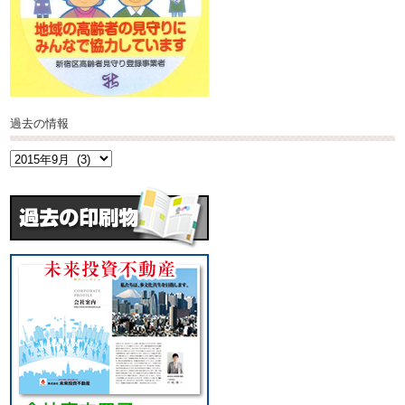
過去の情報
過
去
の
情
報