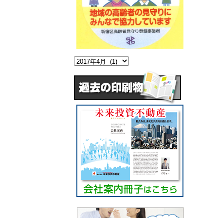
過
去
の
情
報