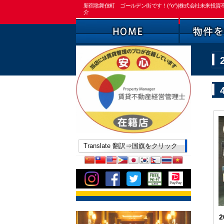
新宿歌舞伎町 ゴールデン街です！(^o^)|株式会社未来
介
Translate 翻訳⇒国旗をクリック
2