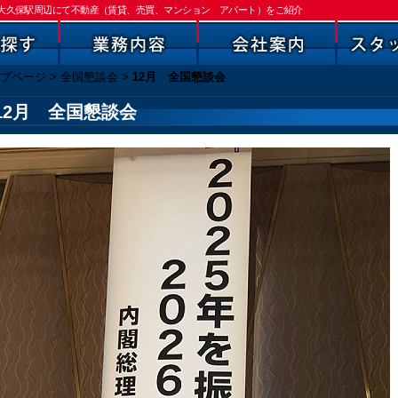
区大久保駅周辺にて不動産（賃貸、売買、マンション アパート）をご紹介
プページ
>
全国懇談会
>
12月 全国懇談会
12月 全国懇談会