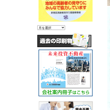
過
去
の
情
報