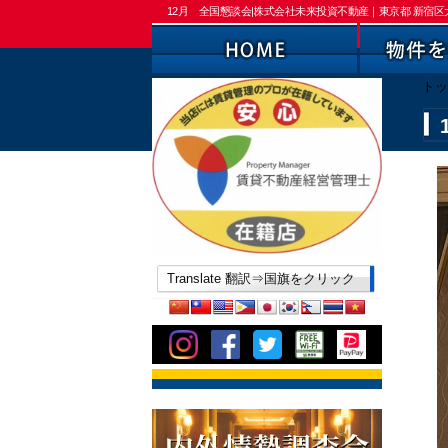
12月 全国懇談会|株式会社未来投資不動産｜東京都 新宿
トッ
Translate 翻訳⇒国旗をクリック