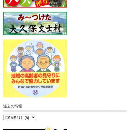
過去の情報
過
去
の